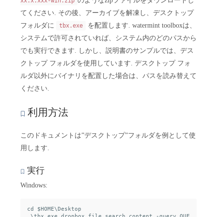
のようなzipファイルをダウンロードし
xx.x.xxx-win.zip
てください. その後、アーカイブを解凍し、デスクトップ
フォルダに
を配置します. watermint toolboxは、
tbx.exe
システムで許可されていれば、システム内のどのパスから
でも実行できます. しかし、説明書のサンプルでは、デス
クトップ フォルダを使用しています. デスクトップ フォ
ルダ以外にバイナリを配置した場合は、パスを読み替えて
ください.
利用方法
このドキュメントは”デスクトップ”フォルダを例として使
用します.
実行
Windows:
cd $HOME\Desktop

.\tbx.exe dropbox file search content -query QUE