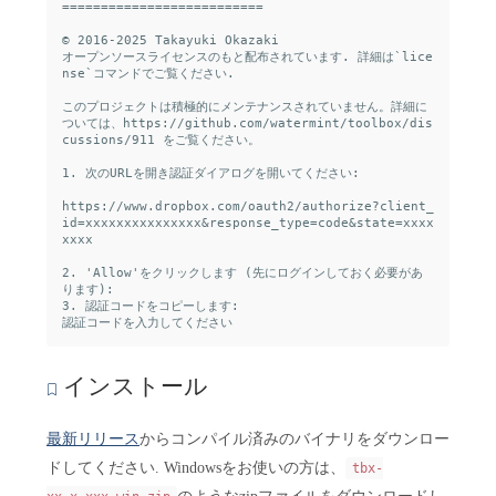
==========================

© 2016-2025 Takayuki Okazaki

オープンソースライセンスのもと配布されています. 詳細は`lice
nse`コマンドでご覧ください.

このプロジェクトは積極的にメンテナンスされていません。詳細に
ついては、https://github.com/watermint/toolbox/dis
cussions/911 をご覧ください。

1. 次のURLを開き認証ダイアログを開いてください:

https://www.dropbox.com/oauth2/authorize?client_
id=xxxxxxxxxxxxxxx&response_type=code&state=xxxx
xxxx

2. 'Allow'をクリックします (先にログインしておく必要があ
ります):

3. 認証コードをコピーします:

インストール
最新リリース
からコンパイル済みのバイナリをダウンロー
ドしてください. Windowsをお使いの方は、
tbx-