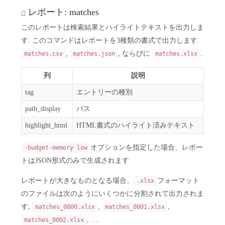
レポート: matches
このレポートは検索結果とハイライトテキストを出力しま
す. このコマンドはレポートを3種類の書式で出力します.
,
, ならびに
.
matches.csv
matches.json
matches.xlsx
列
説明
tag
エントリーの種別
path_display
パス
highlight_html
HTML書式のハイライト済みテキスト
オプションを指定した場合、レポー
-budget-memory low
トはJSON形式のみで生成されます
レポートが大きなものとなる場合、
フォーマット
.xlsx
のファイルは次のようにいくつかに分割されて出力されま
す;
,
,
matches_0000.xlsx
matches_0001.xlsx
, …
matches_0002.xlsx