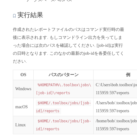
実行結果
作成されたレポートファイルのパスはコマンド実行時の最
後に表示されます. もしコマンドライン出力を失ってしま
った場合には次のパスを確認してください. [job-id]は実行
の日時となります. このなかの最新のjob-idを各委任してく
ださい.
OS
パスのパターン
例
C:\Users\bob.toolbox\j
%HOMEPATH%\.toolbox\jobs\
Windows
115959.597\reports
[job-id]\reports
/Users/bob/.toolbox/jo
$HOME/.toolbox/jobs/[job-
macOS
115959.597/reports
id]/reports
/home/bob/.toolbox/jo
$HOME/.toolbox/jobs/[job-
Linux
115959.597/reports
id]/reports