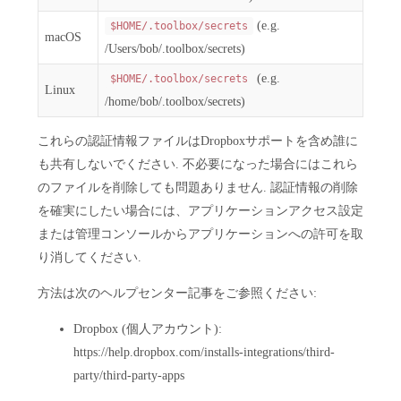
(e.g.
$HOME/.toolbox/secrets
macOS
/Users/bob/.toolbox/secrets)
(e.g.
$HOME/.toolbox/secrets
Linux
/home/bob/.toolbox/secrets)
これらの認証情報ファイルはDropboxサポートを含め誰に
も共有しないでください. 不必要になった場合にはこれら
のファイルを削除しても問題ありません. 認証情報の削除
を確実にしたい場合には、アプリケーションアクセス設定
または管理コンソールからアプリケーションへの許可を取
り消してください.
方法は次のヘルプセンター記事をご参照ください:
Dropbox (個人アカウント):
https://help.dropbox.com/installs-integrations/third-
party/third-party-apps