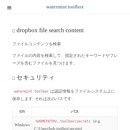
watermint toolbox
dropbox file search content
ファイルコンテンツを検索
ファイルの内容を検索して、指定されたキーワードやフレ
ーズを含むファイルを見つけます。
セキュリティ
は認証情報をファイルシステム上に
watermint toolbox
保存します. それは次のパスです:
OS
パス
(e.g.
%HOMEPATH%\.toolbox\secrets
Windows
C:\Users\bob.toolbox\secrets)