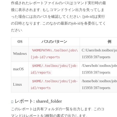
作成されたレポートファイルのパスはコマンド実行時の最
後に表示されます. もしコマンドライン出力を失ってしま
った場合には次のパスを確認してください. [job-id]は実行
の日時となります. このなかの最新のjob-idを各委任してく
ださい.
OS
パスのパターン
例
C:\Users\bob.toolbox\j
%HOMEPATH%\.toolbox\jobs\
Windows
115959.597\reports
[job-id]\reports
/Users/bob/.toolbox/jo
$HOME/.toolbox/jobs/[job-
macOS
115959.597/reports
id]/reports
/home/bob/.toolbox/jo
$HOME/.toolbox/jobs/[job-
Linux
115959.597/reports
id]/reports
レポート: shared_folder
このレポートは共有フォルダの一覧を出力します. このコ
マンドはレポートを3種類の書式で出力します.