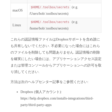
(e.g.
$HOME/.toolbox/secrets
macOS
/Users/bob/.toolbox/secrets)
(e.g.
$HOME/.toolbox/secrets
Linux
/home/bob/.toolbox/secrets)
これらの認証情報ファイルはDropboxサポートを含め誰に
も共有しないでください. 不必要になった場合にはこれら
のファイルを削除しても問題ありません. 認証情報の削除
を確実にしたい場合には、アプリケーションアクセス設定
または管理コンソールからアプリケーションへの許可を取
り消してください.
方法は次のヘルプセンター記事をご参照ください:
Dropbox (個人アカウント):
https://help.dropbox.com/installs-integrations/third-
party/third-party-apps