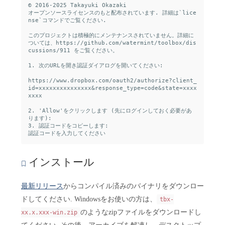
© 2016-2025 Takayuki Okazaki

オープンソースライセンスのもと配布されています. 詳細は`lice
nse`コマンドでご覧ください.

このプロジェクトは積極的にメンテナンスされていません。詳細に
ついては、https://github.com/watermint/toolbox/dis
cussions/911 をご覧ください。

1. 次のURLを開き認証ダイアログを開いてください:

https://www.dropbox.com/oauth2/authorize?client_
id=xxxxxxxxxxxxxxx&response_type=code&state=xxxx
xxxx

2. 'Allow'をクリックします (先にログインしておく必要があ
ります):

3. 認証コードをコピーします:

インストール
最新リリース
からコンパイル済みのバイナリをダウンロー
ドしてください. Windowsをお使いの方は、
tbx-
のようなzipファイルをダウンロードし
xx.x.xxx-win.zip