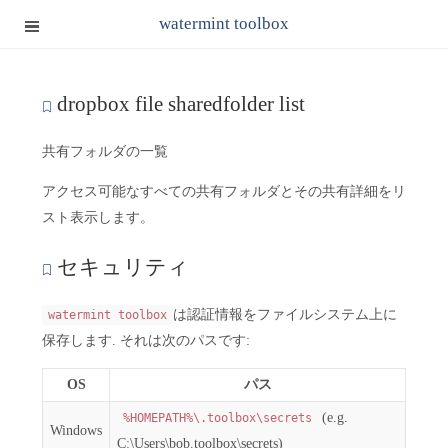
watermint toolbox
dropbox file sharedfolder list
共有フォルダの一覧
アクセス可能なすべての共有フォルダとその共有詳細をリ
スト表示します。
セキュリティ
は認証情報をファイルシステム上に
watermint toolbox
保存します. それは次のパスです:
OS
パス
(e.g.
%HOMEPATH%\.toolbox\secrets
Windows
C:\Users\bob.toolbox\secrets)