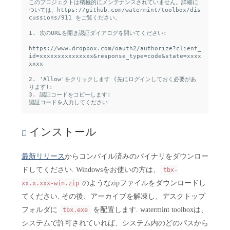
このプロジェクトは積極的にメンテナンスされていません。詳細に
ついては、https://github.com/watermint/toolbox/dis
cussions/911 をご覧ください。

1. 次のURLを開き認証ダイアログを開いてください:

https://www.dropbox.com/oauth2/authorize?client_
id=xxxxxxxxxxxxxxx&response_type=code&state=xxxx
xxxx

2. 'Allow'をクリックします (先にログインしておく必要があ
ります):

3. 認証コードをコピーします:

インストール
最新リリース
からコンパイル済みのバイナリをダウンロー
ドしてください. Windowsをお使いの方は、
tbx-
のようなzipファイルをダウンロードし
xx.x.xxx-win.zip
てください. その後、アーカイブを解凍し、デスクトップ
フォルダに
を配置します. watermint toolboxは、
tbx.exe
システムで許可されていれば、システム内のどのパスから