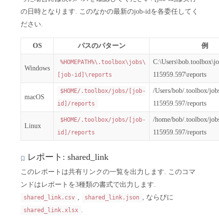
の日時となります. このなかの最新のjob-idを各委任してく
ださい.
OS
パスのパターン
例
C:\Users\bob.toolbox\j
%HOMEPATH%\.toolbox\jobs\
Windows
115959.597\reports
[job-id]\reports
/Users/bob/.toolbox/jo
$HOME/.toolbox/jobs/[job-
macOS
115959.597/reports
id]/reports
/home/bob/.toolbox/jo
$HOME/.toolbox/jobs/[job-
Linux
115959.597/reports
id]/reports
レポート: shared_link
このレポートは共有リンクの一覧を出力します. このコマ
ンドはレポートを3種類の書式で出力します.
,
, ならびに
shared_link.csv
shared_link.json
.
shared_link.xlsx