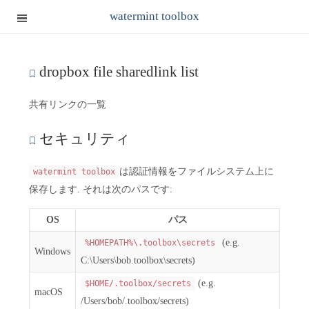
watermint toolbox
dropbox file sharedlink list
共有リンクの一覧
セキュリティ
は認証情報をファイルシステム上に
watermint toolbox
保存します. それは次のパスです:
OS
パス
(e.g.
%HOMEPATH%\.toolbox\secrets
Windows
C:\Users\bob.toolbox\secrets)
(e.g.
$HOME/.toolbox/secrets
macOS
/Users/bob/.toolbox/secrets)