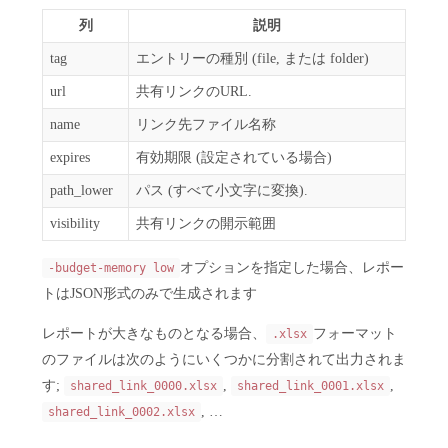
列
説明
tag
エントリーの種別 (file, または folder)
url
共有リンクのURL.
name
リンク先ファイル名称
expires
有効期限 (設定されている場合)
path_lower
パス (すべて小文字に変換).
visibility
共有リンクの開示範囲
オプションを指定した場合、レポー
-budget-memory low
トはJSON形式のみで生成されます
レポートが大きなものとなる場合、
フォーマット
.xlsx
のファイルは次のようにいくつかに分割されて出力されま
す;
,
,
shared_link_0000.xlsx
shared_link_0001.xlsx
, …
shared_link_0002.xlsx