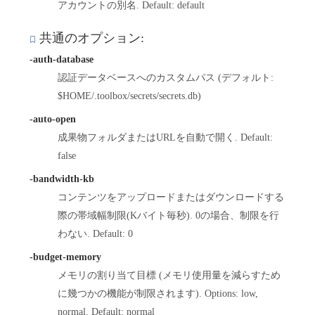
アカウントの別名. Default: default
共通のオプション:
-auth-database
認証データベースへのカスタムパス (デフォルト:
$HOME/.toolbox/secrets/secrets.db)
-auto-open
成果物フォルダまたはURLを自動で開く. Default:
false
-bandwidth-kb
コンテンツをアップロードまたはダウンロードする
際の帯域幅制限(Kバイト毎秒). 0の場合、制限を行
わない. Default: 0
-budget-memory
メモリの割り当て目標 (メモリ使用量を減らすため
に幾つかの機能が制限されます). Options: low,
normal. Default: normal