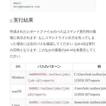
email

実行結果
作成されたレポートファイルのパスはコマンド実行時の最
後に表示されます. もしコマンドライン出力を失ってしま
った場合には次のパスを確認してください. [job-id]は実行
の日時となります. このなかの最新のjob-idを各委任してく
ださい.
OS
パスのパターン
例
C:\Users\bob.toolbox\j
%HOMEPATH%\.toolbox\jobs\
Windows
115959.597\reports
[job-id]\reports
/Users/bob/.toolbox/jo
$HOME/.toolbox/jobs/[job-
macOS
115959.597/reports
id]/reports
/home/bob/.toolbox/jo
$HOME/.toolbox/jobs/[job-
Linux