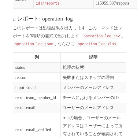
115959.597/reports
id]/reports
レポート: operation_log
このレポートは処理結果を出力します. このコマンドはレ
ポートを3種類の書式で出力します.
,
operation_log.csv
, ならびに
.
operation_log.json
operation_log.xlsx
列
説明
status
処理の状態
reason
失敗またはスキップの理由
input.Email
メンバーのメールアドレス
result.team_member_id
チームにおけるメンバーのID
result.email
ユーザーのメールアドレス
trueの場合、ユーザーのメール
アドレスはユーザーによって所
result.email_verified
有されていることが確認されて