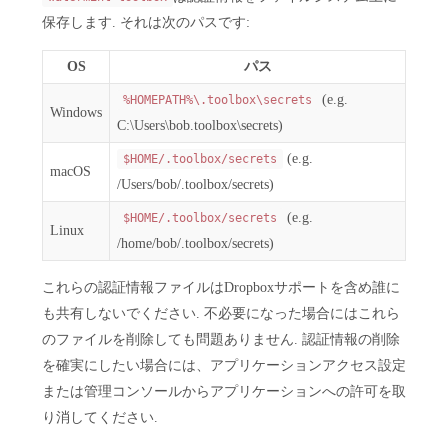
保存します. それは次のパスです:
OS
パス
(e.g.
%HOMEPATH%\.toolbox\secrets
Windows
C:\Users\bob.toolbox\secrets)
(e.g.
$HOME/.toolbox/secrets
macOS
/Users/bob/.toolbox/secrets)
(e.g.
$HOME/.toolbox/secrets
Linux
/home/bob/.toolbox/secrets)
これらの認証情報ファイルはDropboxサポートを含め誰に
も共有しないでください. 不必要になった場合にはこれら
のファイルを削除しても問題ありません. 認証情報の削除
を確実にしたい場合には、アプリケーションアクセス設定
または管理コンソールからアプリケーションへの許可を取
り消してください.