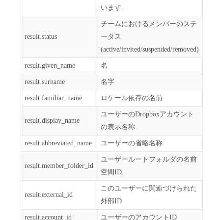
います.
チームにおけるメンバーのステ
result.status
ータス
(active/invited/suspended/removed)
result.given_name
名
result.surname
名字
result.familiar_name
ロケール依存の名前
ユーザーのDropboxアカウント
result.display_name
の表示名称
result.abbreviated_name
ユーザーの省略名称
ユーザールートフォルダの名前
result.member_folder_id
空間ID.
このユーザーに関連づけられた
result.external_id
外部ID
result.account_id
ユーザーのアカウントID