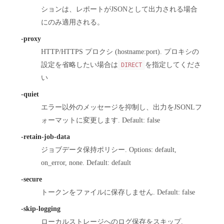
ションは、レポートがJSONとして出力される場合
にのみ適用される。
-proxy
HTTP/HTTPS プロクシ (hostname:port). プロキシの
設定を省略したい場合は
を指定してくださ
DIRECT
い
-quiet
エラー以外のメッセージを抑制し、出力をJSONLフ
ォーマットに変更します. Default: false
-retain-job-data
ジョブデータ保持ポリシー. Options: default,
on_error, none. Default: default
-secure
トークンをファイルに保存しません. Default: false
-skip-logging
ローカルストレージへのログ保存をスキップ.