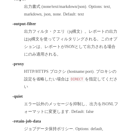
出力書式 (none/text/markdown/json). Options: text,
markdown, json, none. Default: text
-output-filter
出力フィルタ・クエリ（jq構文）。レポートの出力
はjq構文を使ってフィルタリングされる。このオプ
ションは、レポートがJSONとして出力される場合
にのみ適用される。
-proxy
HTTP/HTTPS プロクシ (hostname:port). プロキシの
設定を省略したい場合は
を指定してくださ
DIRECT
い
-quiet
エラー以外のメッセージを抑制し、出力をJSONLフ
ォーマットに変更します. Default: false
-retain-job-data
ジョブデータ保持ポリシー. Options: default,