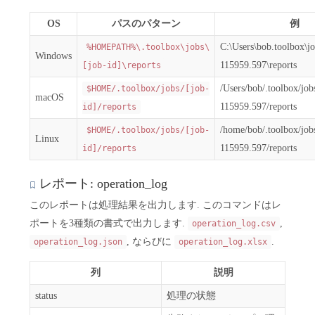
OS
パスのパターン
例
C:\Users\bob.toolbox\j
%HOMEPATH%\.toolbox\jobs\
Windows
115959.597\reports
[job-id]\reports
/Users/bob/.toolbox/jo
$HOME/.toolbox/jobs/[job-
macOS
115959.597/reports
id]/reports
/home/bob/.toolbox/jo
$HOME/.toolbox/jobs/[job-
Linux
115959.597/reports
id]/reports
レポート: operation_log
このレポートは処理結果を出力します. このコマンドはレ
ポートを3種類の書式で出力します.
,
operation_log.csv
, ならびに
.
operation_log.json
operation_log.xlsx
列
説明
status
処理の状態