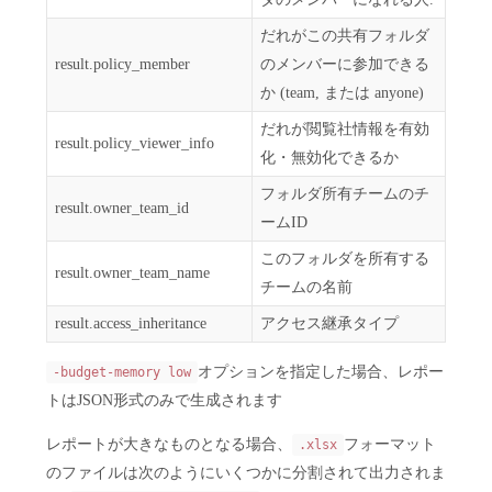
だれがこの共有フォルダ
result.policy_member
のメンバーに参加できる
か (team, または anyone)
だれが閲覧社情報を有効
result.policy_viewer_info
化・無効化できるか
フォルダ所有チームのチ
result.owner_team_id
ームID
このフォルダを所有する
result.owner_team_name
チームの名前
result.access_inheritance
アクセス継承タイプ
オプションを指定した場合、レポー
-budget-memory low
トはJSON形式のみで生成されます
レポートが大きなものとなる場合、
フォーマット
.xlsx
のファイルは次のようにいくつかに分割されて出力されま