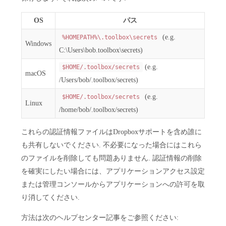
OS
パス
(e.g.
%HOMEPATH%\.toolbox\secrets
Windows
C:\Users\bob.toolbox\secrets)
(e.g.
$HOME/.toolbox/secrets
macOS
/Users/bob/.toolbox/secrets)
(e.g.
$HOME/.toolbox/secrets
Linux
/home/bob/.toolbox/secrets)
これらの認証情報ファイルはDropboxサポートを含め誰に
も共有しないでください. 不必要になった場合にはこれら
のファイルを削除しても問題ありません. 認証情報の削除
を確実にしたい場合には、アプリケーションアクセス設定
または管理コンソールからアプリケーションへの許可を取
り消してください.
方法は次のヘルプセンター記事をご参照ください: