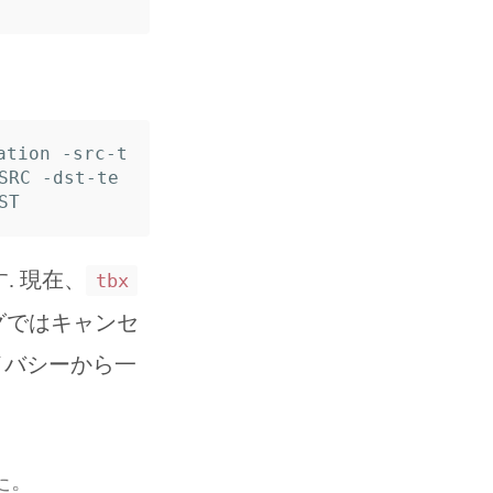
ation -src-t
RC -dst-te
す. 現在、
tbx
グではキャンセ
イバシーから一
た。