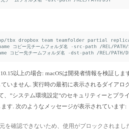
op/tbx dropbox team teamfolder partial replic
-name コピー元チームフォルダ名 -src-path /REL/PATH/S
lina 10.15以上の場合: macOSは開発者情報を検証しま
ていません. 実行時の最初に表示されるダイアロ
いて、”システム環境設定”のセキュリティーとプラ
ます. 次のようなメッセージが表示されています:
は開発元を確認できないため、使用がブロックされまし