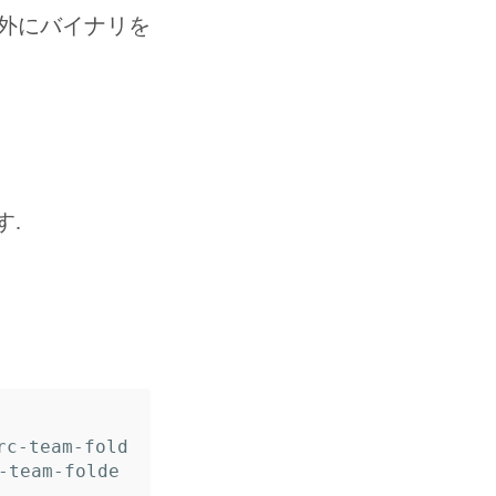
以外にバイナリを
す.
rc-team-fold
team-folde