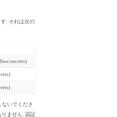
す. それは次の
lbox\secrets)
rets)
rets)
しないでくださ
りません. 認証