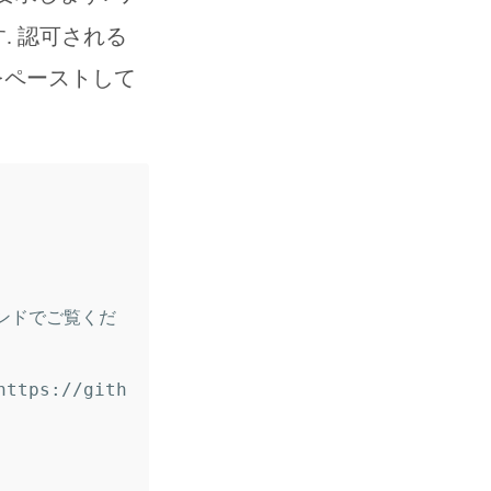
. 認可される
をペーストして
マンドでご覧くだ
ps://gith