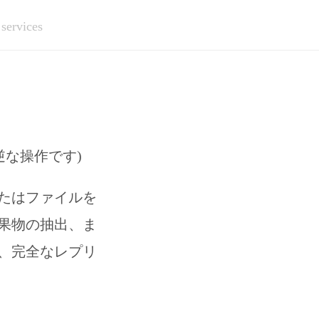
 services
逆な操作です)
たはファイルを
果物の抽出、ま
、完全なレプリ