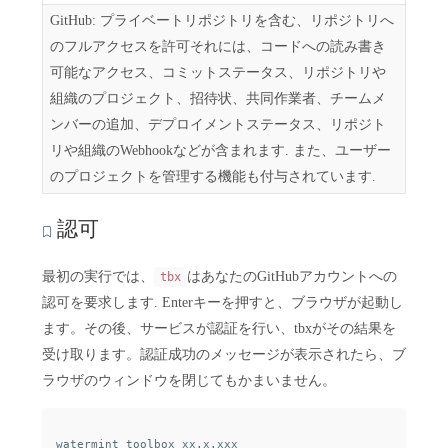
GitHub: プライベートリポジトリを含む、リポジトリへ
のフルアクセスを許可それには、コードへの読み書き
可能なアクセス、コミットステータス、リポジトリや
組織のプロジェクト、招待状、共同作業者、チームメ
ンバーの追加、デプロイメントステータス、リポジト
リや組織のWebhookなどが含まれます. また、ユーザー
のプロジェクトを管理する機能も付与されています.
認可
最初の実行では、
はあなたのGitHubアカウントへの
tbx
認可を要求します. Enterキーを押すと、ブラウザが起動し
ます。その後、サービスが認証を行い、tbxがその結果を
受け取ります。認証成功のメッセージが表示されたら、ブ
ラウザのウィンドウを閉じてもかまいません。
watermint toolbox xx.x.xxx
