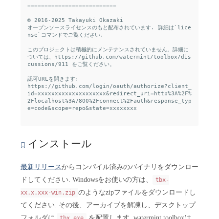
==========================

© 2016-2025 Takayuki Okazaki

オープンソースライセンスのもと配布されています. 詳細は`lice
nse`コマンドでご覧ください.

このプロジェクトは積極的にメンテナンスされていません。詳細に
ついては、https://github.com/watermint/toolbox/dis
cussions/911 をご覧ください。

認可URLを開きます:

https://github.com/login/oauth/authorize?client_
id=xxxxxxxxxxxxxxxxxxxx&redirect_uri=http%3A%2F%
2Flocalhost%3A7800%2Fconnect%2Fauth&response_typ
e=code&scope=repo&state=xxxxxxxx

インストール
最新リリース
からコンパイル済みのバイナリをダウンロー
ドしてください. Windowsをお使いの方は、
tbx-
のようなzipファイルをダウンロードし
xx.x.xxx-win.zip
てください. その後、アーカイブを解凍し、デスクトップ
フォルダに
を配置します. watermint toolboxは、
tbx.exe