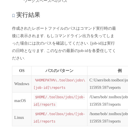
ワークスペースへのパス
実行結果
作成されたレポートファイルのパスはコマンド実行時の最
後に表示されます. もしコマンドライン出力を失ってしま
った場合には次のパスを確認してください. [job-id]は実行
の日時となります. このなかの最新のjob-idを各委任してく
ださい.
OS
パスのパターン
例
C:\Users\bob.toolbox\j
%HOMEPATH%\.toolbox\jobs\
Windows
115959.597\reports
[job-id]\reports
/Users/bob/.toolbox/jo
$HOME/.toolbox/jobs/[job-
macOS
115959.597/reports
id]/reports
/home/bob/.toolbox/jo
$HOME/.toolbox/jobs/[job-
Linux
115959.597/reports
id]/reports