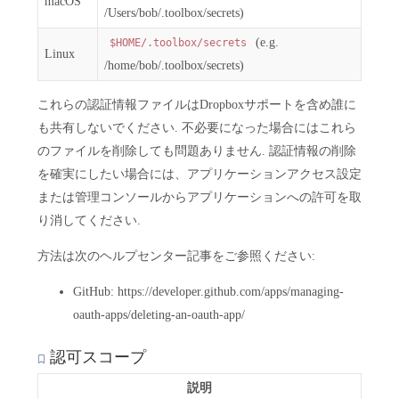
macOS
/Users/bob/.toolbox/secrets)
(e.g.
$HOME/.toolbox/secrets
Linux
/home/bob/.toolbox/secrets)
これらの認証情報ファイルはDropboxサポートを含め誰に
も共有しないでください. 不必要になった場合にはこれら
のファイルを削除しても問題ありません. 認証情報の削除
を確実にしたい場合には、アプリケーションアクセス設定
または管理コンソールからアプリケーションへの許可を取
り消してください.
方法は次のヘルプセンター記事をご参照ください:
GitHub: https://developer.github.com/apps/managing-
oauth-apps/deleting-an-oauth-app/
認可スコープ
説明