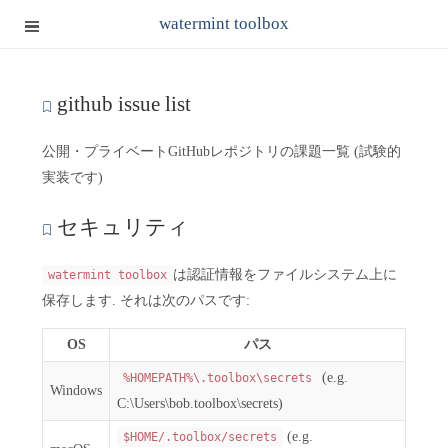
watermint toolbox
github issue list
公開・プライベートGitHubレポジトリの課題一覧 (試験的
実装です)
セキュリティ
は認証情報をファイルシステム上に
watermint toolbox
保存します. それは次のパスです:
OS
パス
(e.g.
%HOMEPATH%\.toolbox\secrets
Windows
C:\Users\bob.toolbox\secrets)
(e.g.
$HOME/.toolbox/secrets