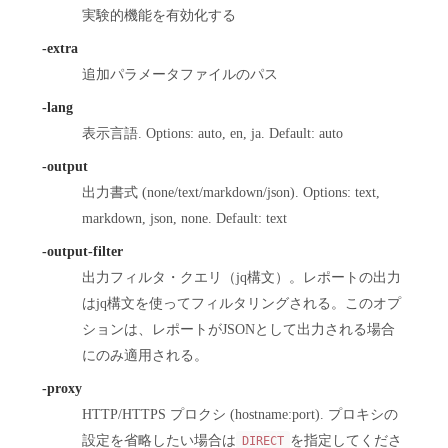
実験的機能を有効化する
-extra
追加パラメータファイルのパス
-lang
表示言語. Options: auto, en, ja. Default: auto
-output
出力書式 (none/text/markdown/json). Options: text,
markdown, json, none. Default: text
-output-filter
出力フィルタ・クエリ（jq構文）。レポートの出力
はjq構文を使ってフィルタリングされる。このオプ
ションは、レポートがJSONとして出力される場合
にのみ適用される。
-proxy
HTTP/HTTPS プロクシ (hostname:port). プロキシの
設定を省略したい場合は
を指定してくださ
DIRECT