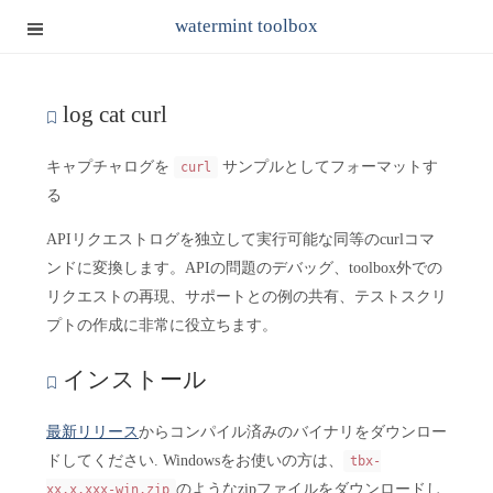
watermint toolbox
log cat curl
キャプチャログを
サンプルとしてフォーマットす
curl
る
APIリクエストログを独立して実行可能な同等のcurlコマ
ンドに変換します。APIの問題のデバッグ、toolbox外での
リクエストの再現、サポートとの例の共有、テストスクリ
プトの作成に非常に役立ちます。
インストール
最新リリース
からコンパイル済みのバイナリをダウンロー
ドしてください. Windowsをお使いの方は、
tbx-
のようなzipファイルをダウンロードし
xx.x.xxx-win.zip