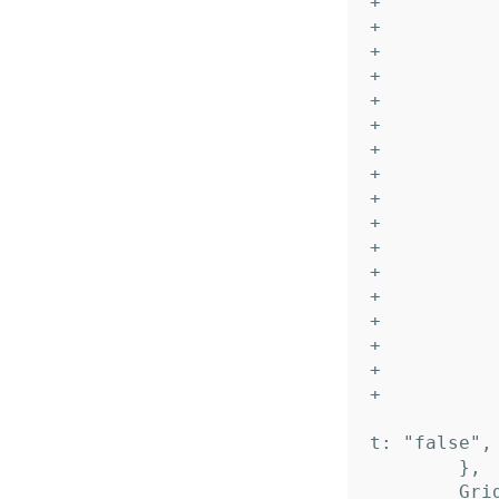
+ 			Name:     "OffsetHour",

+ 			Desc:     "オフセット（時間）",

+ 			Default:  "0",

+ 			TypeName: "int",

+ 		},

+ 		&{

+ 			Name:     "OffsetMin",

+ 			Desc:     "オフセット（分）",

+ 			Default:  "0",

+ 			TypeName: "int",

+ 		},

+ 		&{

+ 			Name:     "OffsetSec",

+ 			Desc:     "オフセット（秒）",

+ 			Default:  "0",

+ 			TypeName: "int",

+ 		},

  		&{Name: "Utc", Desc: "UTC(協定世界時)を使用する", Defaul
t: "false",
  	},

  	GridDataInput:  {},
