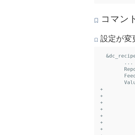
コマンド
設定が変
  &dc_recipe.Recipe{

  	... // 17 identical fields

  	Reports: nil,

  	Feeds:   nil,

  	Values: []*dc_recipe.Value{

+ 		&{

+ 			Name:     "OffsetDay",

+ 			Desc:     "オフセット（日）",

+ 			Default:  "0",

+ 			TypeName: "int",

+ 		},

+ 		&{
