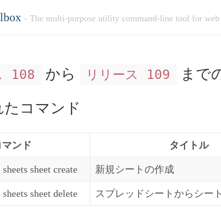
olbox
- The multi-purpose utility command-line tool for web
から
まで
 108
リリース 109
れたコマンド
コマンド
タイトル
 sheets sheet create
新規シートの作成
 sheets sheet delete
スプレッドシートからシー