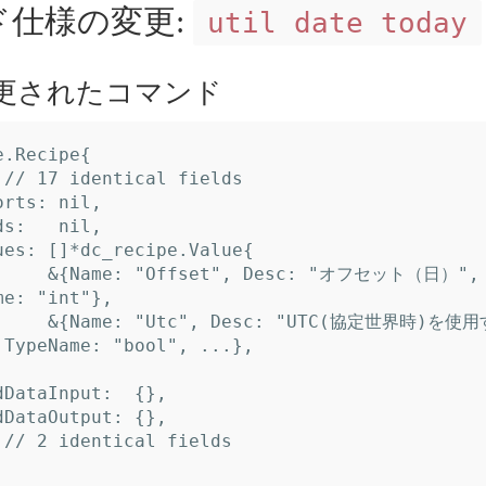
仕様の変更:
util date today
更されたコマンド
e: "int"},

 TypeName: "bool", ...},
