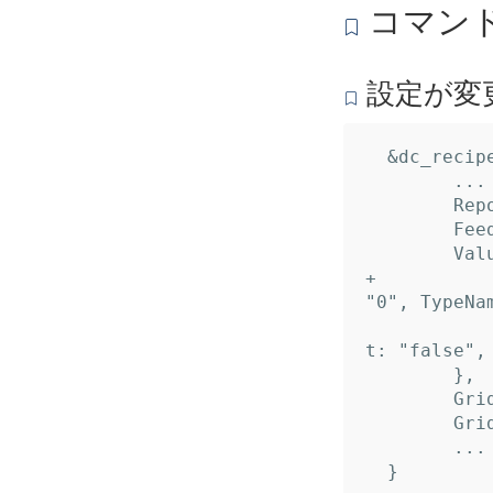
コマンド
設定が変
  &dc_recipe.Recipe{

  	... // 17 identical fields

  	Reports: nil,

  	Feeds:   nil,

  	Values: []*dc_recipe.Value{

+ 		&{Name: "Offset", Desc: "オフセット（日）", Default: 
"0", TypeNam
  		&{Name: "Utc", Desc: "UTC(協定世界時)を使用する", Defaul
t: "false",
  	},

  	GridDataInput:  {},

  	GridDataOutput: {},

  	... // 2 identical fields
